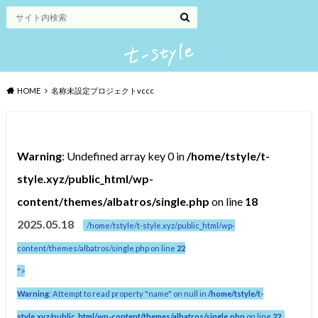
HOME
名称未設定プロジェクトvccc
Warning
: Undefined array key 0 in
/home/tstyle/t-
style.xyz/public_html/wp-
content/themes/albatros/single.php
on line
18
2025.05.18
/home/tstyle/t-style.xyz/public_html/wp-
content/themes/albatros/single.php on line
22
">
Warning
: Attempt to read property "name" on null in
/home/tstyle/t-
style.xyz/public_html/wp-content/themes/albatros/single.php
on line
22