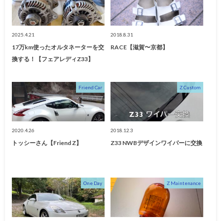
2025.4.21
2018.8.31
17万km使ったオルタネーターを交
RACE【滋賀〜京都】
換する！【フェアレディZ33】
Friend Car
Z Custom
2020.4.26
2018.12.3
トッシーさん【Friend Z】
Z33 NWBデザインワイパーに交換
One Day
Z Maintenance