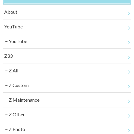
About
YouTube
YouTube
Z33
Z All
Z Custom
Z Maintenance
Z Other
Z Photo