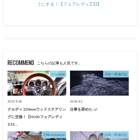
うにする！【フェアレディZ33】
RECOMMEND
こちらの記事も人気です。
Z Custom
日本一周 旅行記
2023.9.18
2018.4.2
ナルディ 330mmウッドステアリン
仕事を辞めたっ!
グに交換！【N100 フェアレディ
Z33…
Z Maintenance
日本一周 旅行記