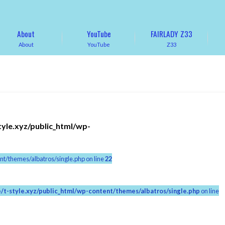
About
YouTube
FAIRLADY Z33
About
YouTube
Z33
tyle.xyz/public_html/wp-
nt/themes/albatros/single.php on line
22
/t-style.xyz/public_html/wp-content/themes/albatros/single.php
on line