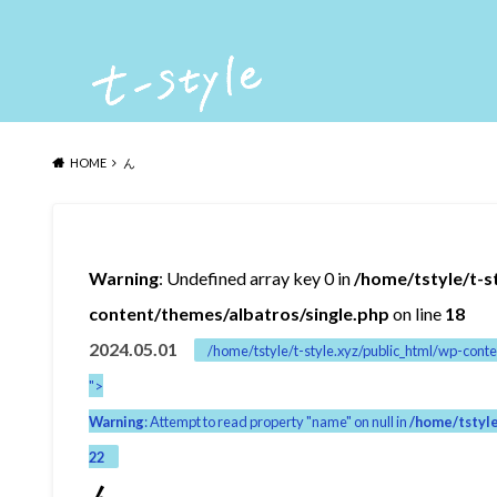
HOME
ん
Warning
: Undefined array key 0 in
/home/tstyle/t-s
content/themes/albatros/single.php
on line
18
2024.05.01
/home/tstyle/t-style.xyz/public_html/wp-conte
">
Warning
: Attempt to read property "name" on null in
/home/tstyle
22
ん