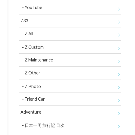
YouTube
Z33
Z All
Z Custom
Z Maintenance
Z Other
Z Photo
Friend Car
Adventure
日本一周 旅行記 目次