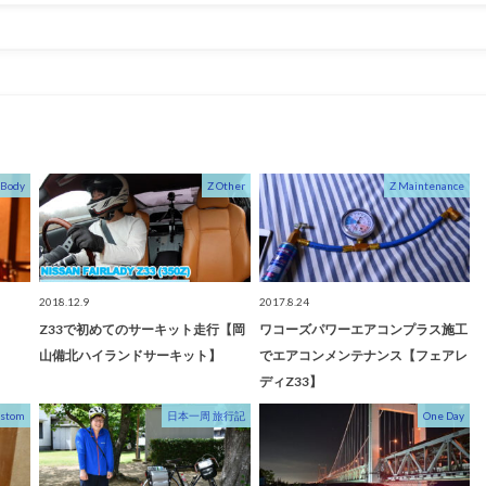
 Body
Z Other
Z Maintenance
2018.12.9
2017.8.24
Z33で初めてのサーキット走行【岡
ワコーズパワーエアコンプラス施工
山備北ハイランドサーキット】
でエアコンメンテナンス【フェアレ
ディZ33】
ustom
日本一周 旅行記
One Day