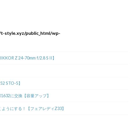
t-style.xyz/public_html/wp-
 24-70mm f/2.8 S II】
2 STO-5】
R1632に交換【容量アップ】
ようにする！【フェアレディZ33】