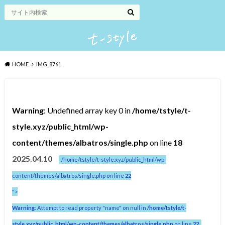
HOME
IMG_8761
Warning
: Undefined array key 0 in
/home/tstyle/t-
style.xyz/public_html/wp-
content/themes/albatros/single.php
on line
18
2025.04.10
/home/tstyle/t-style.xyz/public_html/wp-
content/themes/albatros/single.php on line
22
">
Warning
: Attempt to read property "name" on null in
/home/tstyle/t-
style.xyz/public_html/wp-content/themes/albatros/single.php
on line
22