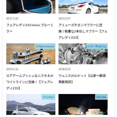
2017.1.10
2021.2.27
フェアレディZ33 nismo ブルーミ
アミューズチタンマフラーに交
ラー
換！軽量な2本出しマフラー【フェ
アレディZ33】
Z Maintenance
日本一周 旅行記
2025.6.16
2018.8.22
ロアアームブッシュをニスモ＆ホ
ウェニスのルケット【山形〜新潟
ワイトラインに交換！【フェアレ
県新発田】
ディZ33】
Z Custom
One Day