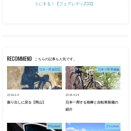
うにする！【フェアレディZ33】
RECOMMEND
こちらの記事も人気です。
日本一周 旅行記
日本一周 準備編
2018.6.4
2018.4.24
振り出しに戻る【岡山】
日本一周する相棒と自転車装備の
紹介
Z Custom
Z Custom