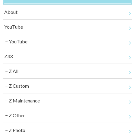
About
YouTube
YouTube
Z33
Z All
Z Custom
Z Maintenance
Z Other
Z Photo