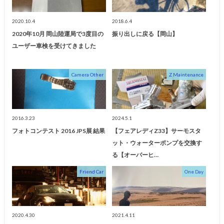
2020.10.4
2018.6.4
2020年10月 岡山陸運局で3度目の
振り出しに戻る【岡山】
ユーザー車検を受けてきました
Camera Other
Z Maintenance
2016.3.23
2024.5.1
フォトコンテスト 2016 JPS展 結果
【フェアレディZ33】サーモスタ
ット・ウォーターポンプを交換す
る【オーバーヒ…
Friend Car
One Day
2020.4.30
2021.4.11