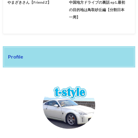
やまざきさん【Friend Z】
中国地方ドライブの裏話 ep1.最初
の目的地は鳥取砂丘編【分割日本
一周】
Profile