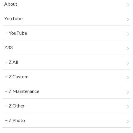
About
YouTube
YouTube
Z33
Z All
Z Custom
Z Maintenance
Z Other
Z Photo