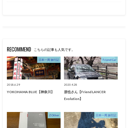
RECOMMEND
こちらの記事も人気です。
日本一周 旅行記
Friend Car
2018.6.29
2020.4.28
YOKOHAMA BLUE【神奈川】
朋也さん【Friend LANCER
Evolution】
Z Other
日本一周 旅行記