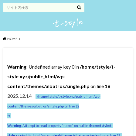
HOME
Warning
: Undefined array key 0 in
/home/tstyle/t-
style.xyz/public_html/wp-
content/themes/albatros/single.php
on line
18
2025.12.14
/home/tstyle/t-style.xyz/public_html/wp-
content/themes/albatros/single.php on line
22
">
Warning
: Attempt to read property "name" on null in
/home/tstyle/t-
style.xyz/public_html/wp-content/themes/albatros/single.php
on line
22